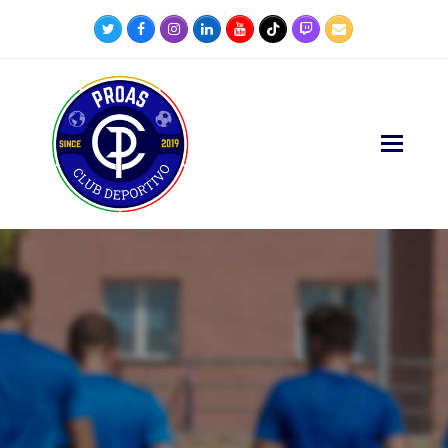
Twitter
Facebook
Instagram
LinkedIn
Youtube
Tiktok
Twitch
Correo
electrónico